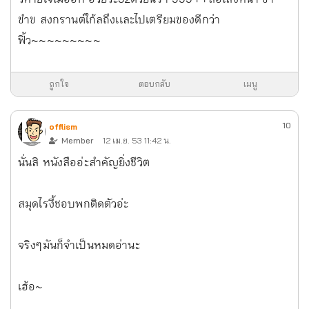
ขำข สงกรานต์ใก้ลถึงเเละไปเตรียมของดีกว่า
ฟิ้ว~~~~~~~~~
ถูกใจ
ตอบกลับ
เมนู
10
offlism
Member
12 เม.ย. 53 11:42 น.
นั่นสิ หนังสืออ่ะสำคัญยิ่งชีวิต
สมุดไรงี้ชอบพกติดตัวอ่ะ
จริงๆมันก็จำเป็นหมดอ่านะ
เฮ้อ~