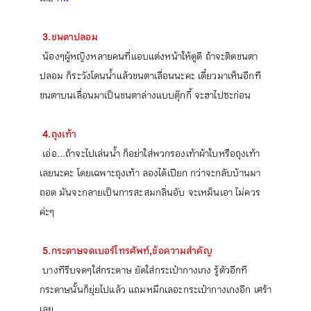
3.ขนตาปลอม
น้องๆผู้หญิงหลายคนที่แอบแต่งหน้าให้ดูดี ถ้าจะติดขนตา
ปลอม ก็ระวังโดนน้ำแล้วขนตาเลื่อนนะคะ เดี๋ยวมาเห็นอีกที
ขนตาบนเลื่อนมาเป็นขนตาล่างแบบตุ๊กกี้ จะฮาไปซะก่อน
4.ถุงเท้า
เอ่อ...ถ้าจะไปเล่นน้ำ ก็อย่าใส่พวกรองเท้าผ้าใบหรือถุงเท้า
เลยนะคะ โดยเฉพาะถุงเท้า ลองได้เปียก กว่าจะกลับบ้านมา
ถอด มันจะกลายเป็นการสะสมกลิ่นอับ จะเหม็นเอา ไม่ควร
ค่ะๆ
5.กระดาษจดเบอร์โทรศัพท์,ข้อความสำคัญ
บางทีรีบจดๆใส่กระดาษ ยัดใส่กระเป๋ากางเกง รู้ตัวอีกที
กระดาษนั้นก็ยุ่ยไปแล้ว แถมหมึกเลอะกระเป๋ากางเกงอีก เศร้า
เลย