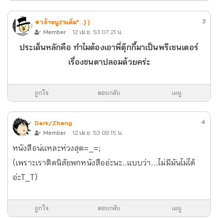
3
★'เจ้าหนู21แต้ม*...} }
Member
12 เม.ย. 53 07:21 น.
ประเด็นหลักคือ ทำไมต้องเอาพี่ตุ๊กกี้มาเป็นพรีเซนเตอร์
เรื่องขนตาปลอมด้วยคร่ะ
ถูกใจ
ตอบกลับ
เมนู
4
Dark/Zhang
Member
12 เม.ย. 53 09:15 น.
หนังสือน่เเหละห่วงสุด=_=;
(เพราะเราติดนิสัยพกหนังสืออ่ะนะ..แบบว่า...ไม่มีมันไม่ได้
อ่ะT_T)
ถูกใจ
ตอบกลับ
เมนู