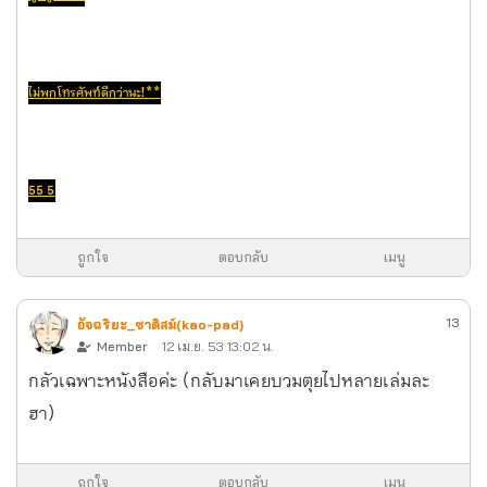
ไม่พกโทรศัพท์ดีกว่านะ!**
55 5
ถูกใจ
ตอบกลับ
เมนู
13
อัจฉริยะ_ซาดิสม์(kao-pad)
Member
12 เม.ย. 53 13:02 น.
กลัวเฉพาะหนังสือค่ะ (กลับมาเคยบวมตุยไปหลายเล่มละ
ฮา)
ถูกใจ
ตอบกลับ
เมนู