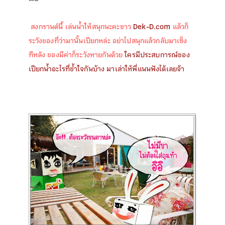
สงกรานต์นี้ เล่นน้ำให้สนุกนะคะชาว
Dek-D.com
แล้วก็
ระวังของที่ว่ามานั้นเปียกหล่ะ อย่าไปสนุกแล้วกลับมาเซ็ง
ทีหลัง ของมีค่าก็ระวังหายกันด้วย
ใครมีประสบการณ์ของ
เปียกน้ำอะไรที่ช้ำใจกันบ้าง มาเล่าให้พี่แนน
ฟังได้เลยจ้า