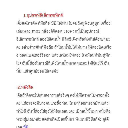
1.อุปกรณ์อิเล็กทรอนิกส์
ตั้งแต่โทรศัพท์มือ
ถือ บีบี ไอโฟน ไปจนถึงหูฟังบลูธูท เครื่อง
เล่นเพลง mp3 กล้องดิจิตอล ของพวกนี้เป็นอุปกรณ์
อิเล็กทรอนิกส์ ลองได้โดนน้ำ มีสิทธิเจ๊งหรือพังกันได้ง่ายๆนะ
คะ อย่างโทรศัพท์มือถือ ถ้าโดนน้ำไปได้ไม่นาน ให้ลองปิดเครือ
ง ถอดแบตเตอร์รี่ออก แล้วเอาโคมไฟส่อง (เหมือนทำในตู้ฟัก
ไข่) อัน
นี้ต้องในกรณีที่เพิ่งโดนน้ำหมาดๆนะคะ ไม่ใช่แช่ไว้ อัน
นั้น...เข้าศูนย์ซ่อมได้เลยค่ะ
2.หนังสือ
คือถ้าคิดจะไปเล่นสงกรานต์จริงๆ คงไม่มีใครพกไปหรอกมั้ง
คะ แต่อาจจะมีบางคนแวะซื้อก่อน ไหนๆก็ออกนอกบ้านแล้ว
ทำไงดี อันนี้ต้องใส่ถุงให้มิชิดเลยนะคะ เปีกยน้ำขึ้นมา หนังสือ
พวมตุ่ยเลยหล่ะ แต่ถ้าเกิดเปียกขึ้นมา พี่แนนมีวิธีแก้ค่ะ ดูได้
เลย
ที่นี่