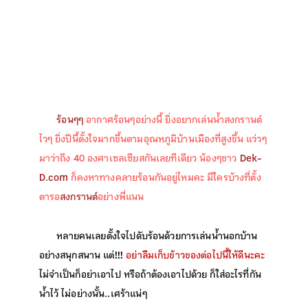
ร้อนๆๆ
อากาศร้อนๆอย่างนี้ ยิ่งอยากเล่นน้ำสงกรานต์
ไวๆ ยิ่งปีนี้ตั้งใจมากขึ้นตามอุณหภูมิบ้านเมืองที่สูงขึ้น แว่วๆ
มาว่าถึง 40 องศาเซลเซียสกันเลยทีเดียว น้องๆชาว
Dek-
D.com
ก็คงหาทางคลายร้อนกันอยู่ไหมคะ มีใคร
บ้างที่ตั้ง
ตารอ
สงกรานต์
อย่างพี่แนน
หลายคนเลยตั้งใจไปดับร้อนด้วยการเล่นน้ำนอกบ้าน
อย่างสนุกสนาน แต่!!!
อย่าลืมเก็บข้าวของต่อไปนี้ให้ดีนะคะ
ไม่จำเป็นก็อย่าเอาไป หรือถ้าต้องเอาไปด้วย ก็ใส่อะไรที่กัน
น้ำไว้ ไม่อย่างนั้น..เศร้าแน่ๆ