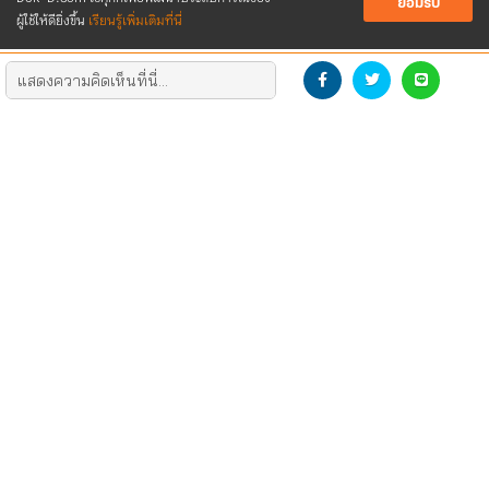
ยอมรับ
ผู้ใช้ให้ดียิ่งขึ้น
เรียนรู้เพิ่มเติมที่นี่
DEVELOP THE NEW GENERATION
DOWNLOAD LOGO
CONTACT US
SOCIAL
ติดต่อโฆษณา/รีวิว
Dek-D
สมัครงาน
TCAS สอบติดไปด้วยกัน