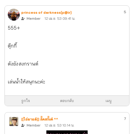
5
princess of darkness[p@ir]
Member
12 เม.ย. 53 09:41 น.
555+
ตุ๊กกี้
ดังยังสงกรานต์
เล่นน้ำให้สนุกนะค่ะ
ถูกใจ
ตอบกลับ
เมนู
7
[[ไอ่มายด์]] ลั๊คสกั๊งค์ ^^
Member
12 เม.ย. 53 10:14 น.