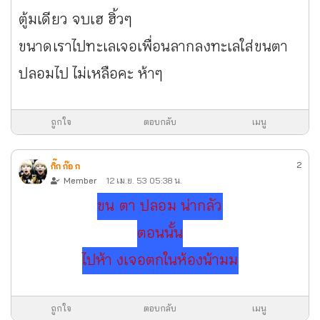
ตู้มเดียว จบเฮ ฮิ้วๆ
ขนาดเราไปทะเลเจอเพื่อนลากลงทะเลใส่ขนตา
ปลอมไป ไม่เหลือคะ ห้าๆ
ถูกใจ
ตอบกลับ
เมนู
2
กิ๊ก ก๊อ ก
Member
12 เม.ย. 53 05:38 น.
ขน ตา ปลอม น่ากลัว
ตอนนั้น
ไปห้า งเจอตกในห้องน้ามม
ถูกใจ
ตอบกลับ
เมนู