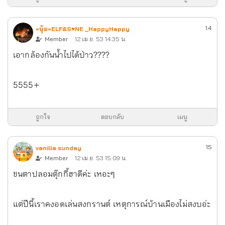
14
=นุ้ย=ELF&S♥NE _HappyHappy
Member
12 เม.ย. 53 14:35 น.
เอากล้องกันน้ำไปได้ป่าว????
5555+
ถูกใจ
ตอบกลับ
เมนู
15
vanilla sunday
Member
12 เม.ย. 53 15:09 น.
ขนตาปลอมตุ๊กกี้ฮาดีค่ะ เหอะๆ
แต่ปีนี้เราคงอดเล่นสงกรานต์ เหตุการณ์บ้านเมืองไม่สงบอ่ะ