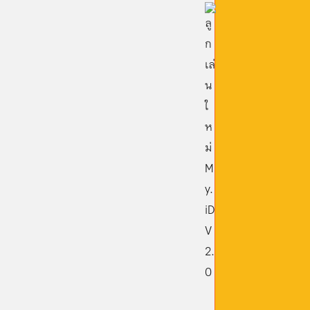
 My.iD
คุณอย่างลึกซึ้งกันดีกว่า