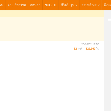
AS
ค่าย กิจกรรม
ต่อนอก
NUGIRL
ชีวิตวัยรุ่น
สอบพรีเทส
อีเวน
25/03/52 17:50
32
แชร์
329,362
วิว