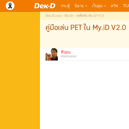
กระทู้
นิยาย
เว็บตูน
ควิซ
TC
Dek-D.com
My.iD
เคล็ดลับ My.iD V2.0
คู่มือเล่น PET ใน My.iD V2.0
พี่ปอน
Webmaster