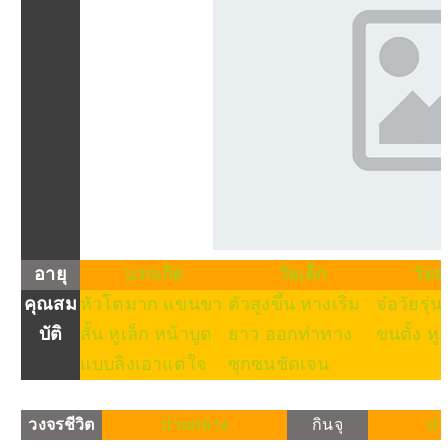
อายุ
แรกเกิด
วัยเด็ก
วัยล
คุณสม
หัวโตมาก แขนขา
ตัวสูงขึ้น หางเริ่ม
จ๋อวัยรุ่
บัติ
สั้น หูเล็ก หน้าบูด
ยาว ออกท่าทาง
ขนตั้ง ห
แบบลิงเอาแต่ใจ
ซุกซนชัดเจน
วงจรชีวิต
ปานกลาง
กินจุ
ปา