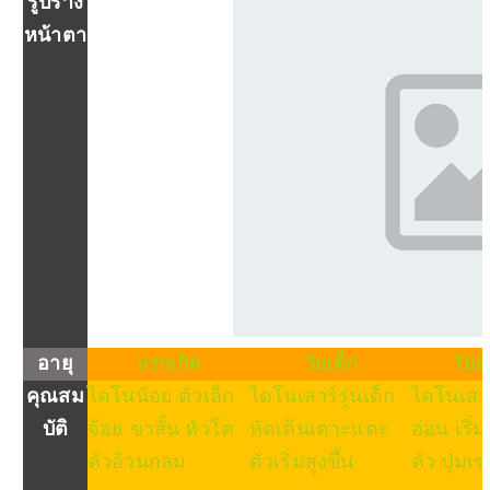
รูปร่าง
หน้าตา
อายุ
แรกเกิด
วัยเด็ก
วัยล
คุณสม
ไดโนน้อย ตัวเล็ก
ไดโนเสาร์รุ่นเด็ก
ไดโนเสาร
บัติ
จ้อย ขาสั้น หัวโต
หัดเดินเตาะแตะ
อ่อน เริ่ม
ตัวอ้วนกลม
ตัวเริ่มสูงขึ้น
ตัว ปุ่มเ