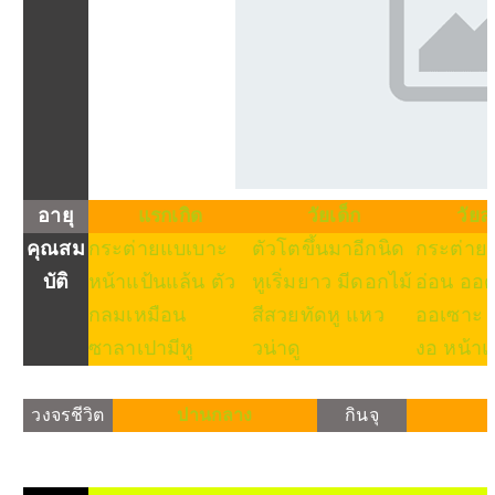
อายุ
แรกเกิด
วัยเด็ก
วัยล
คุณสม
กระต่ายแบเบาะ
ตัวโตขึ้นมาอีกนิด
กระต่ายน
บัติ
หน้าแป้นแล้น ตัว
หูเริ่มยาว มีดอกไม้
อ่อน ออ
กลมเหมือน
สีสวยทัดหู แหว
ออเซาะ ห
ซาลาเปามีหู
วน่าดู
งอ หน้าแ
วงจรชีวิต
ปานกลาง
กินจุ