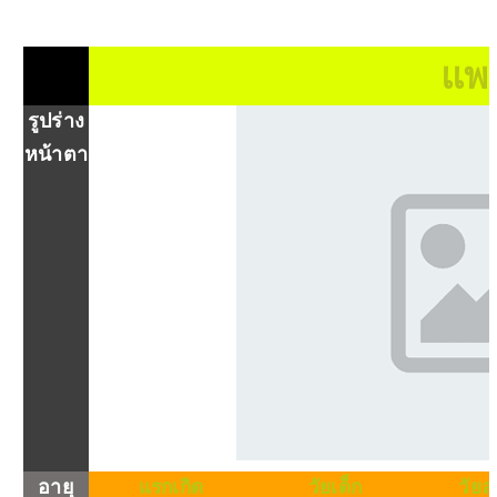
แพ
รูปร่าง
หน้าตา
อายุ
แรกเกิด
วัยเด็ก
วัยล