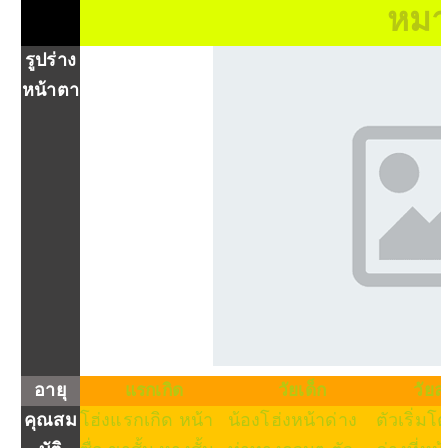
หมา
รูปร่าง
หน้าตา
อายุ
แรกเกิด
วัยเด็ก
วัยล
คุณสม
โฮ่งแรกเกิด หน้า
น้องโฮ่งหน้าด่าง
ตัวเริ่มโ