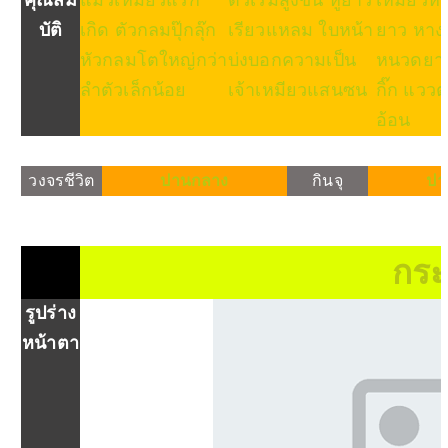
คุณสม
แมวเหมียวแรก
ตัวเริ่มสูงขึ้น หูยาว
เหมียวหนุ
บัติ
เกิด ตัวกลมปุ๊กลุ๊ก
เรียวแหลม ใบหน้า
ยาว หาง
หัวกลมโตใหญ่กว่า
บ่งบอกความเป็น
หนวดยาว
ลำตัวเล็กน้อย
เจ้าเหมียวแสนซน
กิ๊ก แวว
อ้อน
วงจรชีวิต
ปานกลาง
กินจุ
ปา
กระ
รูปร่าง
หน้าตา