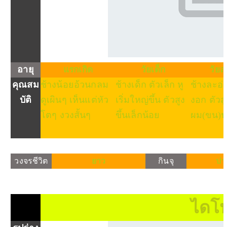
อายุ
แรกเกิด
วัยเด็ก
วัยล
คุณสม
ช้างน้อยอ้วนกลม
ช้างเด็ก ตัวเล็ก หู
ช้างละอ่อ
บัติ
ดูเผินๆ เห็นแต่หัว
เริ่มใหญ่ขึ้น ตัวสูง
งอก ตัวส
โตๆ งวงสั้นๆ
ขึ้นเล็กน้อย
ผม(ขน)ฟ
วงจรชีวิต
ยาว
กินจุ
ปา
ไดโน