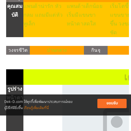
คุณสม
แพนด้าน่ารัก หัว
แพนด้าเด็กน้อย
เริ่มโตขึ้
บัติ
กลม แถมมีแต่หัว
เริ่มมีแขนขา
แขนขายา
หูเล็ก
หน้าตาสดใส
ขึ้น วง
ชัด
วงจรชีวิต
ปานกลาง
กินจุ
เ
รูปร่าง
หน้าตา
Dek-D.com ใช้คุกกี้เพื่อพัฒนาประสบการณ์ของ
ยอมรับ
ผู้ใช้ให้ดียิ่งขึ้น
เรียนรู้เพิ่มเติมที่นี่