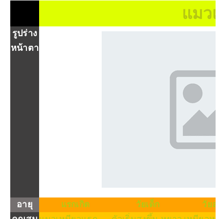
แมวเ
รูปร่าง
หน้าตา
อายุ
แรกเกิด
วัยเด็ก
วัยล