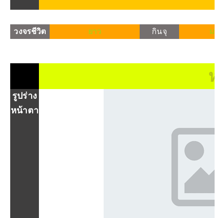
วงจรชีวิต
ยาว
กินจุ
มา
ห
รูปร่าง
หน้าตา