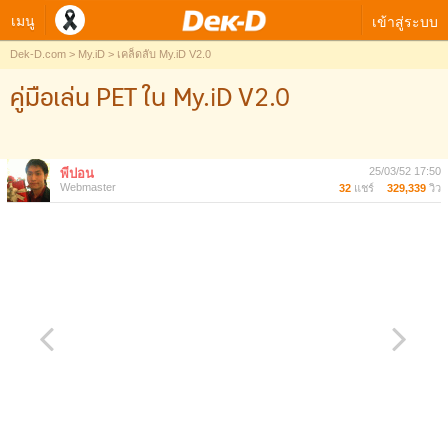
เมนู
เข้าสู่ระบบ
Dek-D.com
My.iD
เคล็ดลับ My.iD V2.0
คู่มือเล่น PET ใน My.iD V2.0
25/03/52 17:50
พี่ปอน
Webmaster
32
แชร์
329,339
วิว