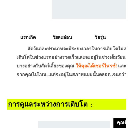
แรกเกิด วัยละอ่อน วัยรุ่น ตั
สัตว์แต่ละประเภทจะมีระยะเวลาในการเติบโตไม่เท่ากั
เติบโตในช่วงแรกอย่างรวดเร็วและจะอยู่ในช่วงเต็มวัยนานที่ส
บางอย่างกับสัตว์เลี้ยงของคุณ
ให้คุณได้เซอร์ไพรซ์!
และเม
จากคุณไปไหน ..แต่จะอยู่ในสภาพแบบนั้นตลอด..จนกว่าคุณจะ
การดูแลระหว่างการเติบโต
:
คุณต้อ