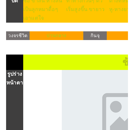
บัติ
ซื่อ ขาสั้น หางสั้น
ท่าทางกวนๆ ตัว
ด่างที่หน้
เป็นลูกหมาดื้อๆ
เริ่มสูงขึ้น ขายาว
หู-หางยา
เอาแต่ใจ
วงจรชีวิต
ปานกลาง
กินจุ
ช
รูปร่าง
หน้าตา