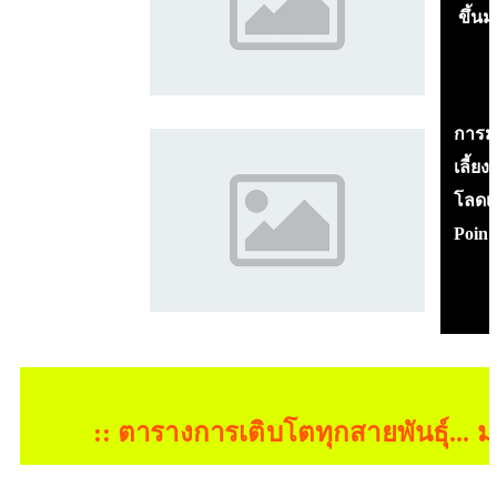
ขึ้นมา
การมาล
เลี้ยง
โลด
เ
Point +
:: ตารางการเติบโตทุกสายพันธุ์...
ม