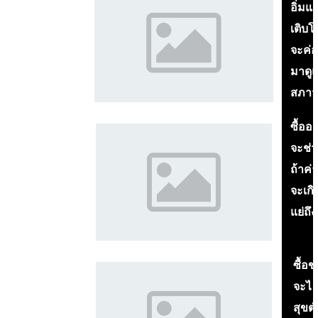
อิ่มแล
เติบโต
จะค่อย
มาดูแลเ
สภาวะ
ซื้ออา
จะช่วย
ถ้าค่า
จะเกิด
แย่ถึง
ซื้อ
จะได้ค
สุขต่ำ