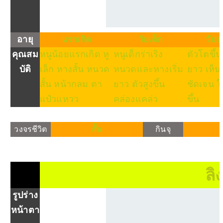
อายุ
แรกเกิด
วัยเด็ก
วัยล
คุณสม
หนูน้อยแรกเกิด หู
หนูเด็กร่าเริง
ตัวโตขึ้
บัติ
เล็ก หางสั้น หนวด
หนวดและหางเริ่ม
ยาว เห็
สั้น หน้ากลม ตา
ยาว ตัวสูงขึ้น
ชัดเจน ใ
แป๋วแหวว
คล่องแคล่ว
ขึ้น
วงจรชีวิต
สั้น
กินจุ
ลิ
รูปร่าง
หน้าตา