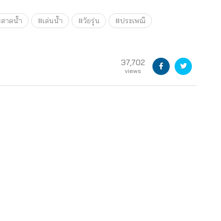
สาดน้ำ
#เล่นน้ำ
#วัยรุ่น
#ประเพณี
37,702
views