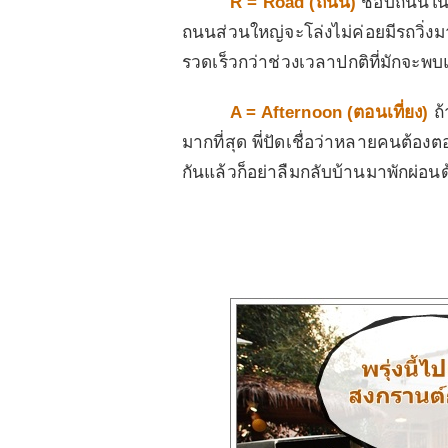
R = Road (
ถนน
)
ชอบถนนในกร
ถนนส่วนใหญ่จะโล่งไม่ค่อยมีรถวิ่
รวดเร็วกว่าช่วงเวลาปกติที่มักจะพ
A = Afternoon (
ตอนเที่ยง
)
ถ
มากที่สุด พี่ปัดเชื่อว่าหลายคนต้อง
กันแล้วก็อย่าลืมกลับบ้านมาพักผ่อนด