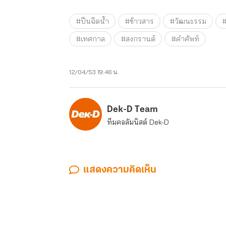
#ปืนฉีดน้ำ
#ข้าวสาร
#วัฒนธรรม
#
#เทศกาล
#สงกรานต์
#คำศัพท์
12/04/53 19:46 น.
Dek-D Team
ทีมคอลัมนิสต์ Dek-D
แสดงความคิดเห็น