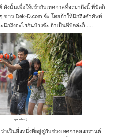
ังนั้นเพื่อให้เข้ากับเทศกาลที่จะมาถึงนี้ พี่ปัดก็
งๆ ชาว
Dek-D.com
จ้ะ โดยถ้าให้นึกถึงคำศัพท์
ะนึกถึงอะไรกันบ้างจ๊ะ ถ้าเป็นพี่ปัดล่ะก็
.....
{pic-desc}
่าเป็นสิ่งหนึ่งที่อยู่คู่กับช่วงเทศกาลสงกรานต์