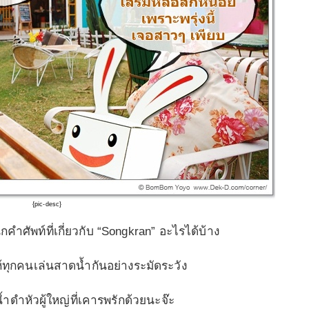
{pic-desc}
ึกคำศัพท์ที่เกี่ยวกับ
“
Songkran”
อะไรได้บ้าง
ให้ทุกคนเล่นสาดน้ำกันอย่างระมัดระวัง
ำดำหัวผู้ใหญ่ที่เคารพรักด้วยนะจ๊ะ