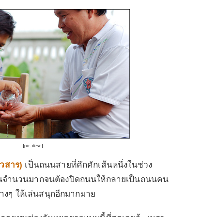
{pic-desc}
าวสาร
)
เป็นถนนสายที่คึกคักเส้นหนึ่งในช่วง
่เป็นจำนวนมากจนต้องปิดถนนให้กลายเป็นถนนคน
ต่างๆ ให้เล่นสนุกอีกมากมาย