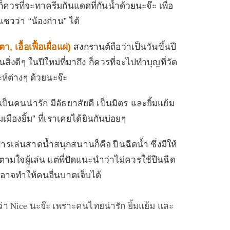
็ควรที่จะทาครีมกันแดดที่กันน้ำด้วยนะจ๊ะ เพื่อ
แชวว่า “น้องถ่าน” ได้
ตตา
,
เอื้อเฟื้อเผื่อแผ่
)
สงกรานต์ถือว่าเป็นวันขึ้นปี
นสิ่งดีๆ ในปีใหม่ที่มาถึง ก็ควรที่จะไปทำบุญที่วัด
ห์ต่างๆ ด้วยนะจ๊ะ
็นคนน่ารัก มีอัธยาสัยดี เป็นมิตร และยิ้มแย้ม
เมืองยิ้ม” ที่เราเคยได้ยินกันบ่อยๆ
้การเล่นสาดน้ำสนุกสนานก็คือ ปืนฉีดน้ำ ซึ่งมีให้
ามใจผู้เล่น แต่พี่ปัดแนะนำว่าไม่ควรใช้ปืนฉีด
ธีอาจทำให้คนอื่นบาดเจ็บได้
ว่า
Nice
นะจ๊ะ เพราะคนไทยน่ารัก ยิ้มแย้ม และ