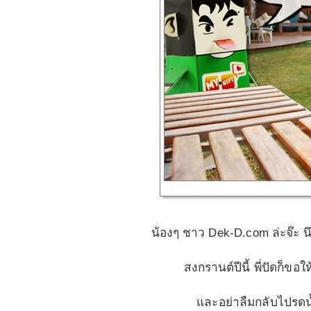
น้องๆ ชาว
Dek-D.com
ล่ะจ๊ะ น
สงกรานต์ปีนี้ พี่ปัดก็ขอ
และอย่าลืมกลับไปรดน้