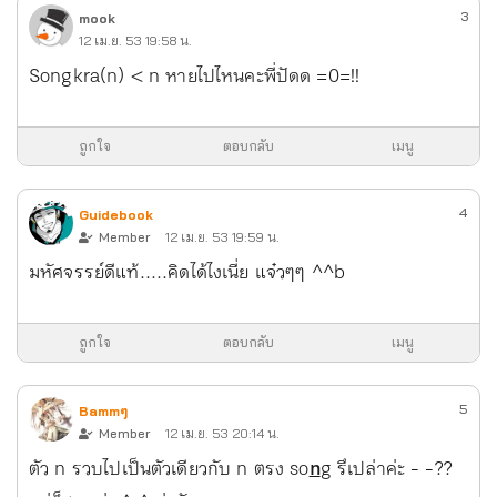
3
mook
12 เม.ย. 53 19:58 น.
Songkra(n) < n หายไปไหนคะพี่ปัดด =0=!!
ถูกใจ
ตอบกลับ
เมนู
4
Guidebook
Member
12 เม.ย. 53 19:59 น.
มหัศจรรย์ดีแท้.....คิดได้ไงเนี่ย แจ๋วๆๆ ^^b
ถูกใจ
ตอบกลับ
เมนู
5
Bammๆ
Member
12 เม.ย. 53 20:14 น.
ตัว n รวบไปเป็นตัวเดียวกับ n ตรง so
n
g รึเปล่าค่ะ - -??