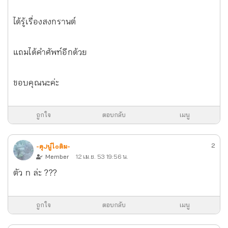
ได้รู้เรื่องสงกรานต์
แถมได้คำศัพท์อีกด้วย
ขอบคุณนะค่ะ
ถูกใจ
ตอบกลับ
เมนู
2
-คุJนู๋ไoติม-
Member
12 เม.ย. 53 19:56 น.
ตัว n ล่ะ ???
ถูกใจ
ตอบกลับ
เมนู