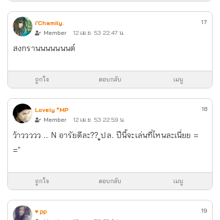
17
i'Chamily.
Member
12 เม.ย. 53 22:47 น.
สงกรานนนนนนนต์
ถูกใจ
ตอบกลับ
เมนู
18
Lovely *MP
Member
12 เม.ย. 53 22:59 น.
ว้าววววว .. N อารัยดีละ?? ููปล. ปีนี้จะเล่นที่ไหนละเนี่ยย =
="
ถูกใจ
ตอบกลับ
เมนู
19
♥ ρρ