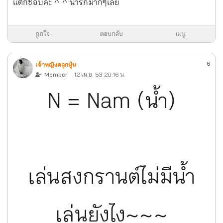
แต่ก็ชอบค่ะ ^ ^ น่ารักมากๆเลย
ถูกใจ
ตอบกลับ
เมนู
6
เจ้าหญิงคลุกฝุ่น
Member
12 เม.ย. 53 20:16 น.
N = Nam (น้ำ)
เล่นสงกรานต์ไม่มีน้ำ
เล่นยังไง~~~