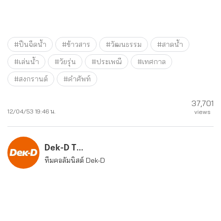
#ปืนฉีดน้ำ
#ข้าวสาร
#วัฒนธรรม
#สาดน้ำ
#เล่นน้ำ
#วัยรุ่น
#ประเพณี
#เทศกาล
#สงกรานต์
#คำศัพท์
37,701
12/04/53 19:46 น.
views
Dek-D Team
ทีมคอลัมนิสต์ Dek-D