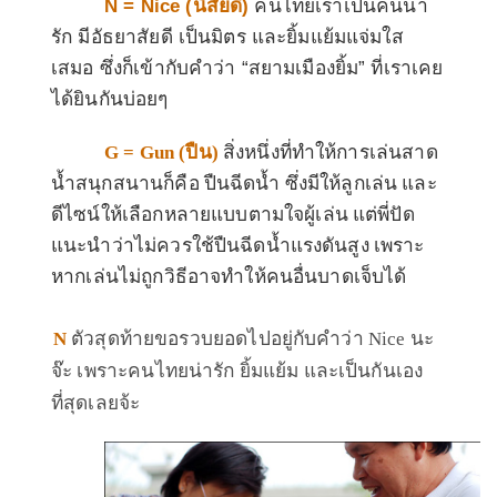
N = Nice (
นิสัยดี
)
คนไทยเราเป็นคนน่า
รัก มีอัธยาสัยดี เป็นมิตร และยิ้มแย้มแจ่มใส
เสมอ ซึ่งก็เข้ากับคำว่า “สยามเมืองยิ้ม” ที่เราเคย
ได้ยินกันบ่อยๆ
G =
Gun (
ปืน
)
สิ่ง
หนึ่งที่ทำให้การเล่นสาด
น้ำสนุกสนานก็คือ ปืนฉีดน้ำ ซึ่งมีให้ลูกเล่น และ
ดีไซน์ให้เลือกหลายแบบตามใจผู้เล่น แต่พี่ปัด
แนะนำว่าไม่ควรใช้ปืนฉีดน้ำแรงดันสูง เพราะ
หากเล่นไม่ถูกวิธีอาจทำให้คนอื่นบาดเจ็บได้
N
ตัวสุดท้ายขอรวบยอดไปอยู่กับคำว่า
Nice
นะ
จ๊ะ เพราะคนไทยน่ารัก ยิ้มแย้ม และเป็นกันเอง
ที่สุดเลยจ้ะ