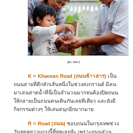
{pic-desc}
K = Khaosan Road (
ถนนข้าวสาร
)
เป็น
ถนนสายที่คึกคักเส้นหนึ่งในช่วงสงกรานต์ มีคน
มาเล่นสาดน้ำที่นี่เป็นจำนวนมากจนต้องปิดถนน
ให้กลายเป็นถนนคนเดินกันเลยทีเดียว และยังมี
กิจกรรมต่างๆ ให้เล่นสนุกอีกมากมาย
R = Road (
ถนน
)
ชอบถนนในกรุงเทพช่วง
วันหยุดยาวแบบนี้ที่สุดเลยจ้ะ เพราะถนนส่วน