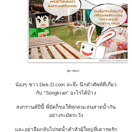
{pic-desc}
น้องๆ ชาว
Dek-D.com
ล่ะจ๊ะ นึกคำศัพท์ที่เกี่ยว
กับ
“
Songkran”
อะไรได้บ้าง
สงกรานต์ปีนี้ พี่ปัดก็ขอให้ทุกคนเล่นสาดน้ำกัน
อย่างระมัดระวัง
และอย่าลืมกลับไปรดน้ำดำหัวผู้ใหญ่ที่เคารพรัก