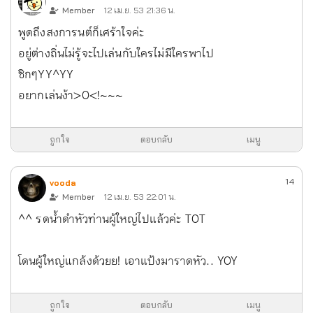
Member
12 เม.ย. 53 21:36 น.
พูดถึงสงการนต์ก็เศร้าใจค่ะ
อยู่ต่างถิ่นไม่รู้จะไปเล่นกับใครไม่มีใครพาไป
ซิกๆYY^YY
อยากเล่นง้า>O<!~~~
ถูกใจ
ตอบกลับ
เมนู
14
vooda
Member
12 เม.ย. 53 22:01 น.
^^ รดน้ำดำหัวท่านผู้ใหญ่ไปแล้วค่ะ TOT
โดนผู้ใหญ่แกล้งด้วยย! เอาแป้งมาราดหัว.. YOY
ถูกใจ
ตอบกลับ
เมนู