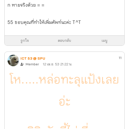
n หายจริงด้วย = =
55 ขอบคุณที่ทำให้เพิ่มศัพท์นะค่ะ T^T
ถูกใจ
ตอบกลับ
เมนู
11
ICT 53 @ SPU
Member
12 เม.ย. 53 21:22 น.
โห.....หล่อทะลุแป้งเลย
อ่ะ