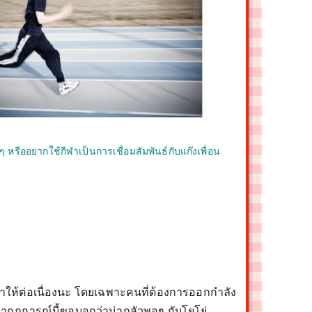
ๆ หรืออยากใช้กีฬาเป็นการเชื่อมสัมพันธ์กับแก๊งเพื่อน
งทำให้ต่อเนื่องนะ โดยเฉพาะคนที่ต้องการออกกำลัง
รากฏการณ์นี้ขอบอกว่าน่ากลัวพอๆ กับโยโย่