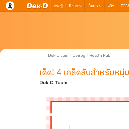
กระทู้
นิยาย
เว็บตูน
ควิซ
TCA
Dek-D.com
DeBoy
Health Hub
เด็ด! 4 เคล็ดลับสำหรับหนุ่ม
Dek-D Team
-