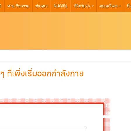
S
ค่าย กิจกรรม
ต่อนอก
NUGIRL
ชีวิตวัยรุ่น
สอบพรีเทส
อี
ๆ ที่เพิ่งเริ่มออกกำลังกาย