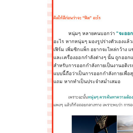
คิดให้ดีก่อนว่าจะ “ฟิต” อะไร
หนุ่มๆ หลายคนบอกว่า
“จะออก
อะไร หากหนุ่มๆ มองรูปร่างตัวเองแล้ว
เฟิร์ม เพิ่มซิกแพ็ก อยากจะไหล่กว้าง
และเครื่องออกกำลังต่างๆ นั้น ถูกออก
สำหรับการออกกำลังกายเป็นงานอดิเรก ห
แบบนี้ถือว่าเป็นการออกกำลังกายเพื
แถม หากทำเป็นประจำสม่ำเสมอ
เพราะฉะนั้น
หนุ่มๆ ควรค้นหาความต้อ
แพงๆ แล้วก็ท้อถอยกลางทาง เพราะพบว่า การอ