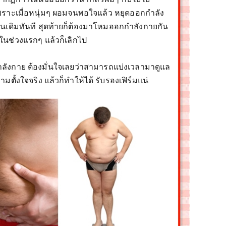
ราะเมื่อหนุ่มๆ ผอมจนพอใจแล้ว หยุดออกกำลัง
นเดิมทันที สุดท้ายก็ต้องมาโหมออกกำลังกายกัน
กในช่วงแรกๆ แล้วก็เลิกไป
กำลังกาย ต้องมั่นใจเลยว่าสามารถแบ่งเวลามาดูแล
ตั้งใจจริง แล้วก็ทำให้ได้ รับรองเฟิร์มแน่