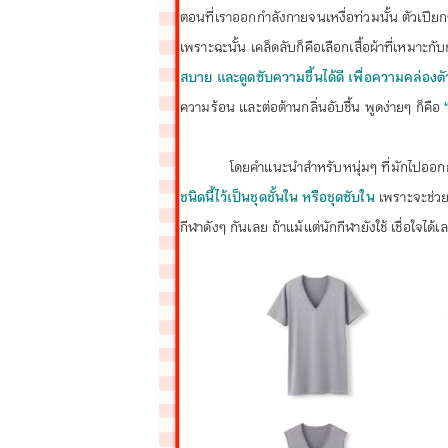
ตอนที่เราออกกำลังกายจนเหงื่อท่วมนั้น ตัวเปียก
เพราะฉะนั้น เคล็ดลับก็คือเลือกเสื้อผ้าที่เหมา
สบาย และดูดซับความชื้นได้ดี เพื่อความคล่อง
ความร้อน และต่อต้านกลิ่นอับชื้น พูดง่ายๆ ก็คือ
โดยคำแนะนำสำหรับหนุ่มๆ ที่มักไปออกก
ชนิดนี้ไว้เป็นชุดชั้นใน หรือชุดซับใน
เพราะจะช่วยใ
กีฬาดังๆ กันเลย ถ้าแม้แต่นักกีฬายังใช้ เชื่อใจได้เล