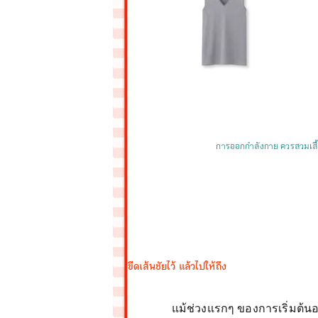
การออกกำลังกาย ควรสวมเสื้อผ้
ขีดเส้นชัยไว้ แล้วไปให้ถึง
แม้ช่วงแรกๆ ของการเริ่มต้นอ