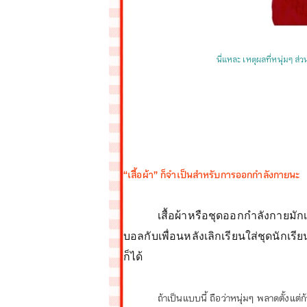
นี่แหละ เหตุผลที่หนุ่มๆ 
“เสื้อผ้า” ก็จำเป็นสำหรับการออกกำลังกายนะ
เสื้อผ้าหรือชุดออกกำลังกายมักเ
บอลกับเพื่อนหลังเลิกเรียนใส่ชุดนักเรีย
ก็ได้
ถ้าเป็นแบบนี้ ถือว่าหนุ่มๆ พลาดตั้งแต