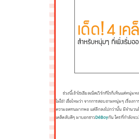
ช่วงนี้เข้าโซเชียลเน็ตเวิร์กทีไรก็เห็นแต่ห
ไม่ใช่
!
เชื่อไหมว่า จากการสอบถามหนุ่มๆ เรื่องก
ความอดทนมากพอ แต่ลึกลงไปกว่านั้น มีจำนวนไ
เคล็ดลับดีๆ มาบอกชาว
DéBoy
กัน ใครที่กำลังจะ