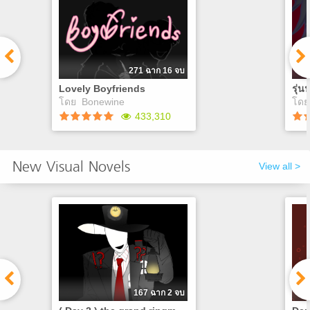
แปลกๆ…
ไม่
Play
271 ฉาก 16 จบ
Lovely Boyfriends
รุ่น
โดย
Bonewine
โด
433,310
Lovely Boyfriends
รุ่
New Visual Novels
View all >
คุณเป็นคนธรรมดาที่
ทำงานในร้านกาแฟ มีลูกค้า
น้อ
หลายคนเข้ามาในร้าน แต่
(de
เหมือนว่าจะมีลูกค้า3คนที่
สนใ
ต้องการความรักจากคุณ ความ
เกม
รักนั้นจะทำให้คุณมาถึงกับ
หลา
จุดจบของชีวิตหรือไม่( เกมไม่มี
ว่าม
Good Ending มีแต่คุณรอด
Play
หรือไม่รอด ) เต้ 5 ฉากจบ เนส
6 ฉากจบ มาร์ค 5 ฉากจบ
167 ฉาก 2 จบ