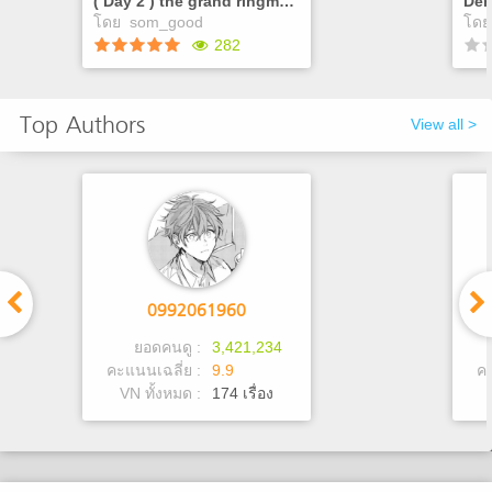
( Day 2 ) the grand ringmaster's playhouse
Dem
โดย
som_good
โด
282
( Day 2 ) the grand
De
Top Authors
ringmaster's playhouse
View all >
หลังจากที่คุณได้ขอพักพิง
เจอ
อาศัยที่คณะละครสัตว์แห่งนี้
สะอ
คุณก็ได้ไปพบเจอเหตุการณ์
จึง
หลายอย่างสารพัดจนแทบจะ
เข้
ไม่ใช่โรงละครทั่วไป...
แป
Play
0992061960
ยอดคนดู :
3,421,234
คะแนนเฉลี่ย :
9.9
คะ
VN ทั้งหมด :
174 เรื่อง