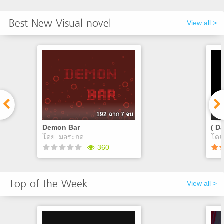
Best New Visual novel
View all >
192 ฉาก 7 จบ
Demon Bar
โดย
มอระกด
โด
360
Demon Bar
( D
Top of the Week
rin
View all >
คุณที่กำลังว่างงานอยู่ก็
เจอกับใบรับสมัครคนทำความ
สะอาดร้านบาร์แห่งหนึ่ง คุณ
อาศ
จึงตัดสินใจสมัครไปและเมื่อ
คุณ
เข้ามาทำงานก็ได้เจอกับเรื่อง
หลา