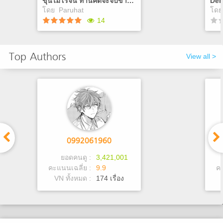
ขุนไมโรจน์ ท่านคิดจะจับข้าจริงรึ
Dem
โดย
Paruhat
โด
14
ขุนไมโรจน์ ท่านคิดจะจับข้า
De
Top Authors
จริงรึ
View all >
ขนาดท่านหมื่นแห่ง
เจอ
พระนครยังจับข้ามิได้ ท่านที่
สะอ
เป็นแค่ท่านขุน ริอาจมาจับข้า
จึง
อย่างบุ่มบ่ามถึงเพียงนี้ เห็นแล้ว
เข้
น่าเวทนาหนา
แป
Play
0992061960
ยอดคนดู :
3,421,001
คะแนนเฉลี่ย :
9.9
คะ
VN ทั้งหมด :
174 เรื่อง