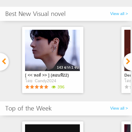
Best New Visual novel
View all >
143 ฉาก 1 จบ
[ << หงส์ >> ] (ตอนที22)
Dem
โดย
Candy2024
โด
396
[ << หงส์ >> ] (ตอนที22)
De
Top of the Week
View all >
JK X YOU ● ลิงค์กลุ่ม
ด้านล่างค่ะ
เจอ
https://www.facebook.com/share/g/1BHsKgAdZT/
สะอ
จึง
เข้
Play