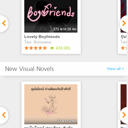
แป
271 ฉาก 16 จบ
Lovely Boyfriends
รุ่น
โดย
Bonewine
โด
433,081
Lovely Boyfriends
รุ่
New Visual Novels
View all >
คุณเป็นคนธรรมดาที่
ทำงานในร้านกาแฟ มีลูกค้า
น้อ
หลายคนเข้ามาในร้าน แต่
(de
เหมือนว่าจะมีลูกค้า3คนที่
สนใ
ต้องการความรักจากคุณ ความ
เกม
รักนั้นจะทำให้คุณมาถึงกับ
หลา
จุดจบของชีวิตหรือไม่( เกมไม่มี
ว่าม
Good Ending มีแต่คุณรอด
Play
หรือไม่รอด ) เต้ 5 ฉากจบ เนส
6 ฉากจบ มาร์ค 5 ฉากจบ
27 ฉาก 2 จบ