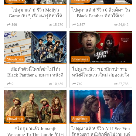
ไปดูมาแล้ว! รีวิว Molly's
ไปดูมาแล้ว! รีวิว 6 สิ่งเด็ดๆ ใน
Game กับ 5 เรื่องน่ารู้ที่ทำให้
Black Panther ที่ทำให้เรา
คุณอยากตีตั๋วดูทันที! (ไม่สปอ
"จังงัง" คาโรง (ไม่สปอยล์จ้า)
390
15,170
2,847
24,642
ยล์)
Showtimes
Showtimes
เสือดำตัวนี้ใครก็ฆ่าไม่ได้!
ไปดูมาแล้ว! "เปรมิกาป่าราบ"
Black Panther อวยมาก หนังดี
หนังผีไทยแนวใหม่ สยองสะใจ
จนอยากเข้าจักรวาลมาเวล
ให้คะแนน 7/10!
0
10,439
740
27,736
Showtimes
Showtimes
#ไปดูมาแล้ว Jumanji:
ไปดูมาแล้ว! รีวิว All I See You
Welcome To The Jungle กับ 6
รักลวงตา หนังรักที่ดูไม่ง่าย แต่