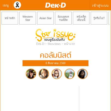
เมนู
เข้าสู่ระบบ
Western
ย้อนยุคเท
หนังเด็ด
หน้าหลัก
Asian Star
รู้หรือไม่?
Star
รนด์ฮิต
เดือนนี้
Dek-D
>
Showtimes
>
หน้าแรก
คอลัมนิสต์
8 สิงหาคม 2569
พี่จูน
พี่แพม
พี่ปุ๋ย