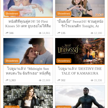
Showtimes
Showtimes
หนังดีที่คุณคู่ควร! 50 First
"มิ้น&นิ้ง" Sweat16! ชวนดูหนัง
Kisses 50 เดท จูบเธอไม่ให้ลืม
รักโรแมนติก Tonight, At
Romance Theater
346
14,861
135
12,180
Showtimes
Showtimes
ไปดูมาแล้ว! "Midnight Sun
ไปดูมาแล้ว! 'DESTINY:THE
หลบตะวัน ฉันรักเธอ" หนังที่ดู
TALE OF KAMAKURA
แล้วจะรักคนข้างๆ มากขึ้น
มหัศจรรย์โลกหลังความตาย'
1,363
22,669
302
15,336
หนังที่เด็กดูได้ ผู้ใหญ่ดูดี
Showtimes
Showtimes