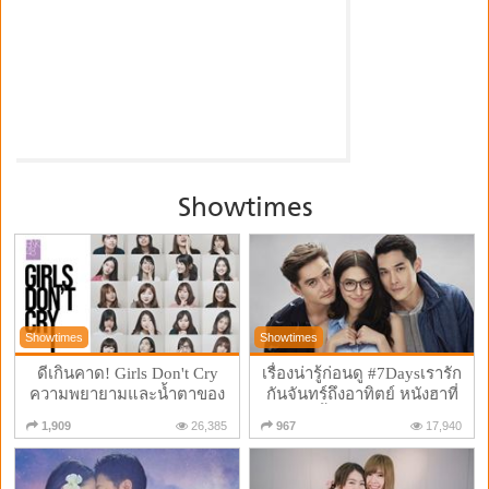
Showtimes
Showtimes
Showtimes
ดีเกินคาด! Girls Don't Cry
เรื่องน่ารู้ก่อนดู #7Daysเรารัก
ความพยายามและน้ำตาของ
กันจันทร์ถึงอาทิตย์ หนังฮาที่
#BNK48 (รีวิวแบบไม่สปอยล์)
น้ำตาซึมด้วย
1,909
26,385
967
17,940